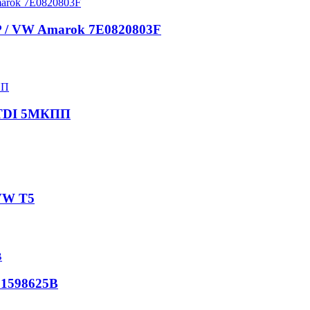
 / VW Amarok 7E0820803F
0TDI 5МКПП
VW T5
1598625B