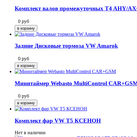
Комплект валов промежуточных T4 AHY/AXG
0
руб
Задние Дисковые тормоза VW Amarok
0
руб
Минитаймер Webasto MultiControl CAR+GS
0
руб
Комплект фар VW T5 КСЕНОН
Нет в наличии