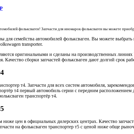
GP
омобилей фольксваген! Запчасти для иномарок фольксваген вы можете приобр
ы для семейства автомобилей фольксваген. Вы можете выбрать в
lkswagen transporter.
вляются оригинальными и сделаны на производственных линиях 
. Качество сборки запчастей фольксваген дают долгий срок раб
т4
анспортер т4. Запчасти для всех систем автомобиля, зарекомен
портёр т4 первый автомобиль серии с передним расположением дв
фольксваген транспортёр т4.
т5
м ниже цен в официальных дилерских центрах. Качество запчаст
апчасти на фольксваген транспортер т5 с ценой ниже обще рыноч