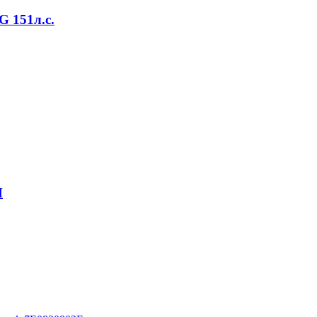
 151л.с.
M