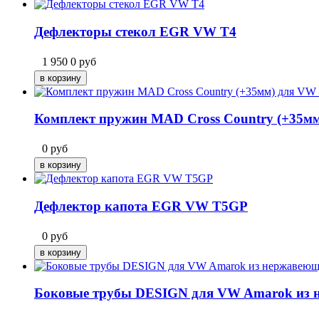
Дефлекторы стекол EGR VW T4
1 950
0
руб
Комплект пружин MAD Cross Country (+35м
0
руб
Дефлектор капота EGR VW T5GP
0
руб
Боковые трубы DESIGN для VW Amarok из 