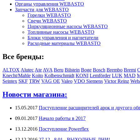
Органы управления WEBASTO
Запчасти для WEBASTO
Горелки WEBASTO
Свечи WEBASTO
Циркуляционные насосы WEBASTO
Топливные насосы WEBASTO
Блоки управления и нагнетатели
Расходные материалы WEBASTO
Все бренды:
ALTOX
Alutec
Ate
AVA
Beru
Bilstein
Boge
Bosch
Brembo
Bremi
C
Knecht/Mahle
Koito
Kolbenschmidt
KONI
Lemförder
LUK
MAD
Seintex
SKF
TRW
VAG OE
Valeo
VDO Siemens
Victor Reinz
Weba
Новости магазина:
15.05.2017
Поступление расширителей арок и другого обв
09.01.2017
Начало работы в 2017
13.12.2016
Поступление Powerflex
12.12.2016
27.12 - 8.01 - ВЫХОДНЫЕ ДНИ!