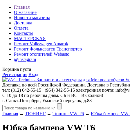
Главная
О магазине
Новости магазина
Доставка
Оплата
Контакты
МАСТЕРСКАЯ
Ремонт Volkswagen Amarok
Ремонт Фольксваген Транспортер
Ремонт отопителей Webasto
@instagram
Корзина пуста
Регистрация
Вход
Доставка по всей Российской Федерации. Доставка в Республик
тел: (812)
642-55-15
, (964)
342-55-15
электронная почта:
info@va
С 10 до 18 по рабочим дням. СБ и ВС - Выходной!
г. Санкт-Петербург, Уманский переулок, д.88
Главная
→
ТЮНИНГ
→
Тюнинг VW T6
→
Юбка бампера VW
Юбка бампера VW T6