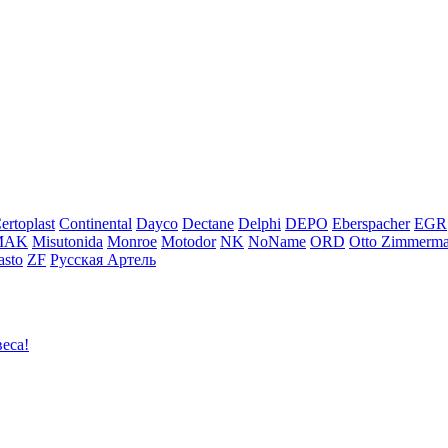
ertoplast
Continental
Dayco
Dectane
Delphi
DEPO
Eberspacher
EGR
MAK
Misutonida
Monroe
Motodor
NK
NoName
ORD
Otto Zimmerm
sto
ZF
Русская Артель
еса!