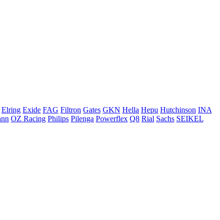
Elring
Exide
FAG
Filtron
Gates
GKN
Hella
Hepu
Hutchinson
INA
ann
OZ Racing
Philips
Pilenga
Powerflex
Q8
Rial
Sachs
SEIKEL