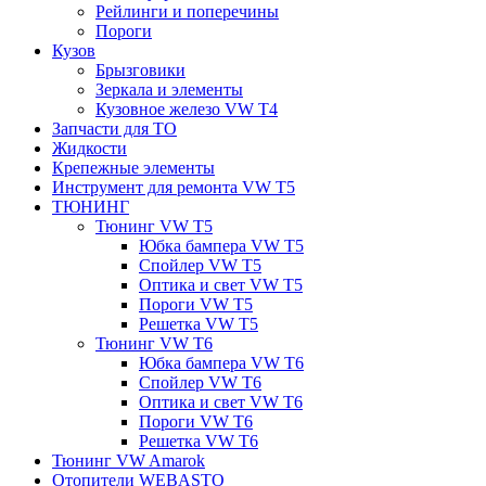
Рейлинги и поперечины
Пороги
Кузов
Брызговики
Зеркала и элементы
Кузовное железо VW T4
Запчасти для ТО
Жидкости
Крепежные элементы
Инструмент для ремонта VW T5
ТЮНИНГ
Тюнинг VW T5
Юбка бампера VW T5
Спойлер VW T5
Оптика и свет VW T5
Пороги VW T5
Решетка VW T5
Тюнинг VW T6
Юбка бампера VW T6
Спойлер VW T6
Оптика и свет VW T6
Пороги VW T6
Решетка VW T6
Тюнинг VW Amarok
Отопители WEBASTO