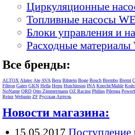
Циркуляционные на
Топливные насосы 
Блоки управления и на
Расходные материал
Все бренды:
ALTOX
Alutec
Ate
AVA
Beru
Bilstein
Boge
Bosch
Brembo
Bremi
C
Filtron
Gates
GKN
Hella
Hepu
Hutchinson
INA
Knecht/Mahle
Koit
NoName
ORD
Otto Zimmermann
OZ Racing
Philips
Pilenga
Powerf
Reinz
Webasto
ZF
Русская Артель
Новости магазина:
15.05.2017
Поступление 