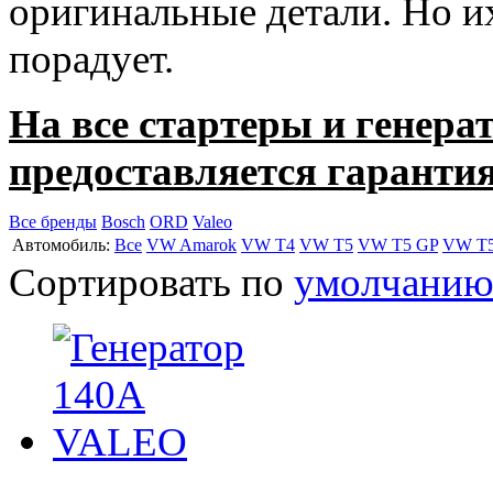
оригинальные детали. Но и
порадует.
На все стартеры и генера
предоставляется гарантия
Все бренды
Bosch
ORD
Valeo
Автомобиль:
Все
VW Amarok
VW T4
VW T5
VW T5 GP
VW T
Сортировать по
умолчани