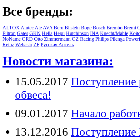
Все бренды:
ALTOX
Alutec
Ate
AVA
Beru
Bilstein
Boge
Bosch
Brembo
Bremi
C
Filtron
Gates
GKN
Hella
Hepu
Hutchinson
INA
Knecht/Mahle
Koit
NoName
ORD
Otto Zimmermann
OZ Racing
Philips
Pilenga
Powerf
Reinz
Webasto
ZF
Русская Артель
Новости магазина:
15.05.2017
Поступление 
обвеса!
09.01.2017
Начало работ
13.12.2016
Поступление 