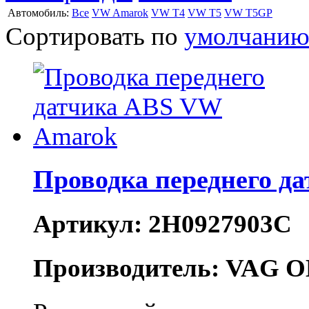
Автомобиль:
Все
VW Amarok
VW T4
VW T5
VW T5GP
Сортировать по
умолчани
Проводка переднего д
Артикул: 2H0927903C
Производитель: VAG O