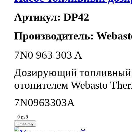
Артикул: DP42
Производитель: Webast
7N0 963 303 A
Дозирующий топливный н
отопителем Webasto The
7N0963303A
0
руб