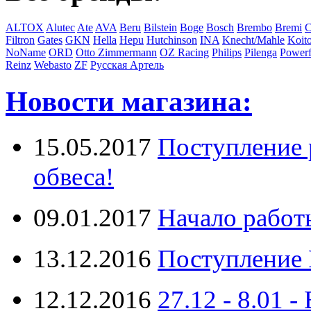
ALTOX
Alutec
Ate
AVA
Beru
Bilstein
Boge
Bosch
Brembo
Bremi
C
Filtron
Gates
GKN
Hella
Hepu
Hutchinson
INA
Knecht/Mahle
Koit
NoName
ORD
Otto Zimmermann
OZ Racing
Philips
Pilenga
Powerf
Reinz
Webasto
ZF
Русская Артель
Новости магазина:
15.05.2017
Поступление 
обвеса!
09.01.2017
Начало работ
13.12.2016
Поступление 
12.12.2016
27.12 - 8.0