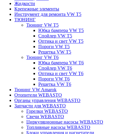
Жидкости
Крепежные элементы
Инструмент для ремонта VW T5
ТЮНИНГ
Тюнинг VW T5
Юбка бампера VW T5
Спойлер VW T5
Оптика и свет VW T5
Пороги VW T5
Решетка VW T5
Тюнинг VW T6
Юбка бампера VW T6
Спойлер VW T6
Оптика и свет VW T6
Пороги VW T6
Решетка VW T6
Тюнинг VW Amarok
Отопители WEBASTO
Органы управления WEBASTO
Запчасти для WEBASTO
Горелки WEBASTO
Свечи WEBASTO
Циркуляционные насосы WEBASTO
Топливные насосы WEBASTO
Блоки управления и нагнетатели