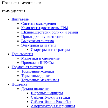
Пока нет комментариев
комм удалены
Двигатель
Система охлаждения
Комплекты для замены ГРМ
Шкивы,шестерни,ролики и ремни
Прокладки и уплотнения
Выпускная система
Электрика двигателя
Стартеры и генераторы
Трансмиссия
Маховики и сцепление
Привода и ШРУСы
Тормозная система
Тормозные колодки
Тормозные диски
Тормозные механизмы
Подвеска
Детали подвески
Шаровые шарниры
Сайлентблоки и втулки
Сайлентблоки Powerflex
Амортизаторы и пружины