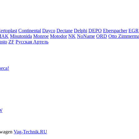
ertoplast
Continental
Dayco
Dectane
Delphi
DEPO
Eberspacher
EGR
MAK
Misutonida
Monroe
Motodor
NK
NoName
ORD
Otto Zimmerm
sto
ZF
Русская Артель
еса!
VW
swagen
Vag-Technik.RU