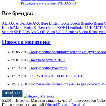
Расходные материалы WEBASTO
Все бренды:
ALTOX
Alutec
Ate
AVA
Beru
Bilstein
Boge
Bosch
Brembo
Bremi
C
Knecht/Mahle
Koito
Kolbenschmidt
KONI
Lemförder
LUK
MAD
Seintex
SKF
TRW
VAG OE
Valeo
VDO Siemens
Victor Reinz
Weba
Новости магазина:
15.05.2017
Поступление расширителей арок и другого обв
09.01.2017
Начало работы в 2017
13.12.2016
Поступление Powerflex
12.12.2016
27.12 - 8.01 - ВЫХОДНЫЕ ДНИ!
29.11.2016
Поступление специнструмента для ремонта 
(с)2014 Интернет Магазин запасных частей и аксессуаров Volk
Проект группы компаний
Offroad Division Russland