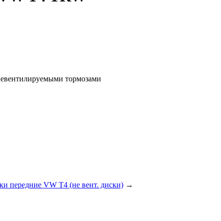
" невентилируемыми тормозами
ки передние VW T4 (не вент. диски)
→