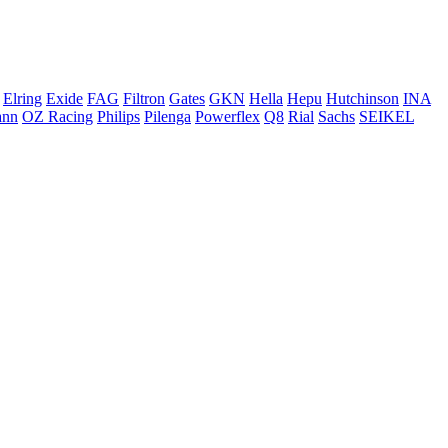
Elring
Exide
FAG
Filtron
Gates
GKN
Hella
Hepu
Hutchinson
INA
ann
OZ Racing
Philips
Pilenga
Powerflex
Q8
Rial
Sachs
SEIKEL