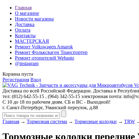
Главная
О магазине
Новости магазина
Доставка
Оплата
Контакты
МАСТЕРСКАЯ
Ремонт Volkswagen Amarok
Ремонт Фольксваген Транспортер
Ремонт отопителей Webasto
@instagram
Корзина пуста
Регистрация
Вход
Доставка по всей Российской Федерации. Доставка в Республик
тел: (812)
642-55-15
, (964)
342-55-15
электронная почта:
info@va
С 10 до 18 по рабочим дням. СБ и ВС - Выходной!
г. Санкт-Петербург, Уманский переулок, д.88
Главная
→
Тормозная система
→
Тормозные колодки
→
TRW
→
Тормозные колодки передни