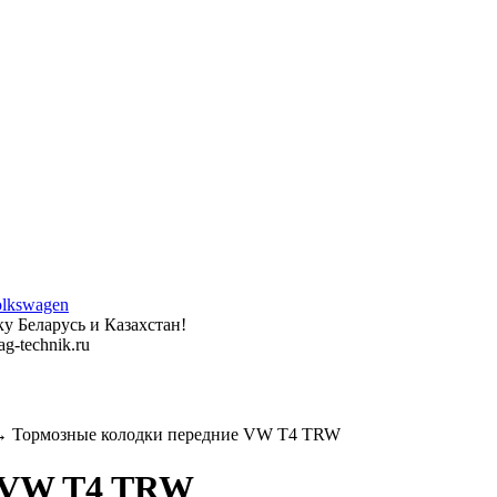
у Беларусь и Казахстан!
g-technik.ru
 Тормозные колодки передние VW T4 TRW
е VW T4 TRW