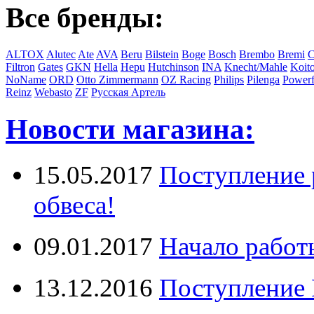
Все бренды:
ALTOX
Alutec
Ate
AVA
Beru
Bilstein
Boge
Bosch
Brembo
Bremi
C
Filtron
Gates
GKN
Hella
Hepu
Hutchinson
INA
Knecht/Mahle
Koit
NoName
ORD
Otto Zimmermann
OZ Racing
Philips
Pilenga
Powerf
Reinz
Webasto
ZF
Русская Артель
Новости магазина:
15.05.2017
Поступление 
обвеса!
09.01.2017
Начало работ
13.12.2016
Поступление 