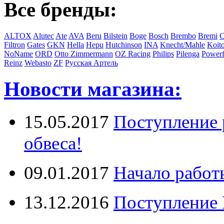
Все бренды:
ALTOX
Alutec
Ate
AVA
Beru
Bilstein
Boge
Bosch
Brembo
Bremi
C
Filtron
Gates
GKN
Hella
Hepu
Hutchinson
INA
Knecht/Mahle
Koit
NoName
ORD
Otto Zimmermann
OZ Racing
Philips
Pilenga
Powerf
Reinz
Webasto
ZF
Русская Артель
Новости магазина:
15.05.2017
Поступление 
обвеса!
09.01.2017
Начало работ
13.12.2016
Поступление 