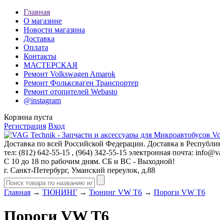
Главная
О магазине
Новости магазина
Доставка
Оплата
Контакты
МАСТЕРСКАЯ
Ремонт Volkswagen Amarok
Ремонт Фольксваген Транспортер
Ремонт отопителей Webasto
@instagram
Корзина пуста
Регистрация
Вход
Доставка по всей Российской Федерации. Доставка в Республик
тел: (812)
642-55-15
, (964)
342-55-15
электронная почта:
info@va
С 10 до 18 по рабочим дням. СБ и ВС - Выходной!
г. Санкт-Петербург, Уманский переулок, д.88
Главная
→
ТЮНИНГ
→
Тюнинг VW T6
→
Пороги VW T6
Пороги VW T6