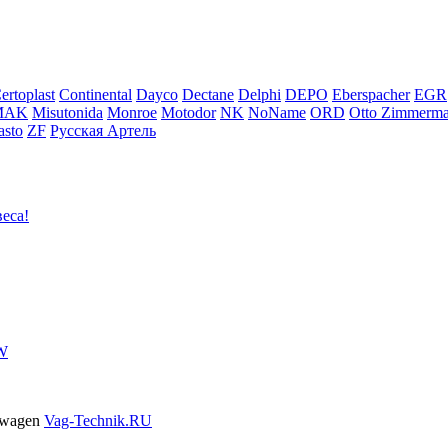
ertoplast
Continental
Dayco
Dectane
Delphi
DEPO
Eberspacher
EGR
MAK
Misutonida
Monroe
Motodor
NK
NoName
ORD
Otto Zimmerm
sto
ZF
Русская Артель
еса!
VW
swagen
Vag-Technik.RU