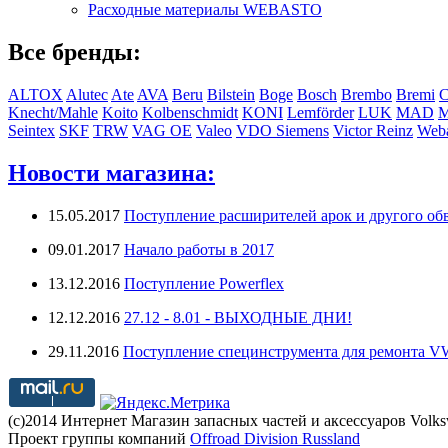
Расходные материалы WEBASTO
Все бренды:
ALTOX
Alutec
Ate
AVA
Beru
Bilstein
Boge
Bosch
Brembo
Bremi
C
Knecht/Mahle
Koito
Kolbenschmidt
KONI
Lemförder
LUK
MAD
Seintex
SKF
TRW
VAG OE
Valeo
VDO Siemens
Victor Reinz
Weba
Новости магазина:
15.05.2017
Поступление расширителей арок и другого обв
09.01.2017
Начало работы в 2017
13.12.2016
Поступление Powerflex
12.12.2016
27.12 - 8.01 - ВЫХОДНЫЕ ДНИ!
29.11.2016
Поступление специнструмента для ремонта 
(с)2014 Интернет Магазин запасных частей и аксессуаров Volk
Проект группы компаний
Offroad Division Russland