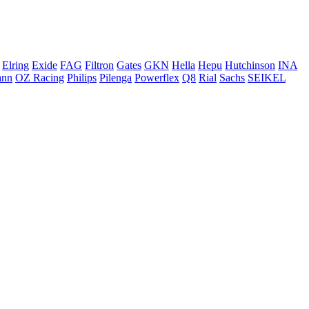
Elring
Exide
FAG
Filtron
Gates
GKN
Hella
Hepu
Hutchinson
INA
ann
OZ Racing
Philips
Pilenga
Powerflex
Q8
Rial
Sachs
SEIKEL