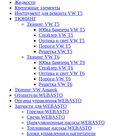
Жидкости
Крепежные элементы
Инструмент для ремонта VW T5
ТЮНИНГ
Тюнинг VW T5
Юбка бампера VW T5
Спойлер VW T5
Оптика и свет VW T5
Пороги VW T5
Решетка VW T5
Тюнинг VW T6
Юбка бампера VW T6
Спойлер VW T6
Оптика и свет VW T6
Пороги VW T6
Решетка VW T6
Тюнинг VW Amarok
Отопители WEBASTO
Органы управления WEBASTO
Запчасти для WEBASTO
Горелки WEBASTO
Свечи WEBASTO
Циркуляционные насосы WEBASTO
Топливные насосы WEBASTO
Блоки управления и нагнетатели