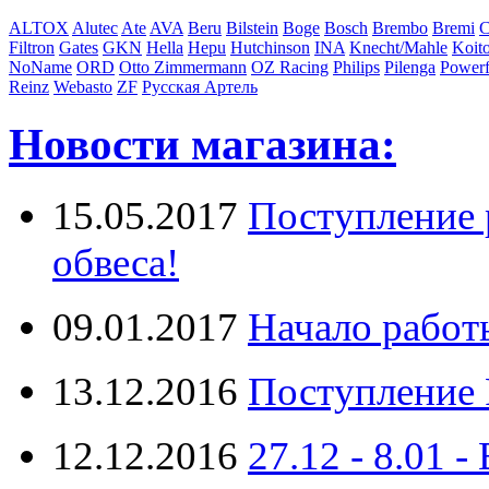
ALTOX
Alutec
Ate
AVA
Beru
Bilstein
Boge
Bosch
Brembo
Bremi
C
Filtron
Gates
GKN
Hella
Hepu
Hutchinson
INA
Knecht/Mahle
Koit
NoName
ORD
Otto Zimmermann
OZ Racing
Philips
Pilenga
Powerf
Reinz
Webasto
ZF
Русская Артель
Новости магазина:
15.05.2017
Поступление 
обвеса!
09.01.2017
Начало работ
13.12.2016
Поступление 
12.12.2016
27.12 - 8.0