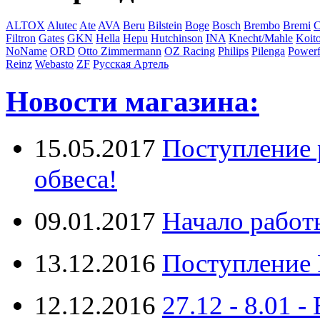
ALTOX
Alutec
Ate
AVA
Beru
Bilstein
Boge
Bosch
Brembo
Bremi
C
Filtron
Gates
GKN
Hella
Hepu
Hutchinson
INA
Knecht/Mahle
Koit
NoName
ORD
Otto Zimmermann
OZ Racing
Philips
Pilenga
Powerf
Reinz
Webasto
ZF
Русская Артель
Новости магазина:
15.05.2017
Поступление 
обвеса!
09.01.2017
Начало работ
13.12.2016
Поступление 
12.12.2016
27.12 - 8.0