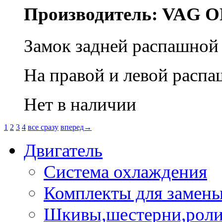
Производитель: VAG O
Замок задней распашной
На правой и левой распа
Нет в наличии
1
2
3
4
все сразу
вперед→
Двигатель
Система охлаждения
Комплекты для замен
Шкивы,шестерни,роли