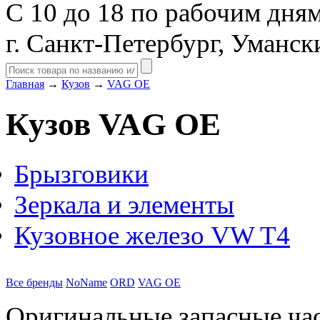
С 10 до 18 по рабочим дня
г. Санкт-Петербург, Уманск
Главная
→
Кузов
→
VAG OE
Кузов VAG OE
Брызговики
Зеркала и элементы
Кузовное железо VW T4
Все бренды
NoName
ORD
VAG OE
Оригинальные запасные час