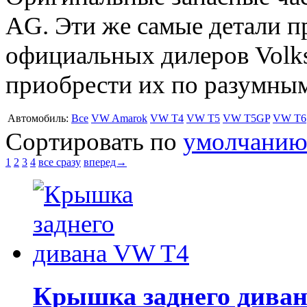
AG. Эти же самые детали п
официальных дилеров Volks
приобрести их по разумным
Автомобиль:
Все
VW Amarok
VW T4
VW T5
VW T5GP
VW T6
Сортировать по
умолчани
1
2
3
4
все сразу
вперед→
Крышка заднего дива