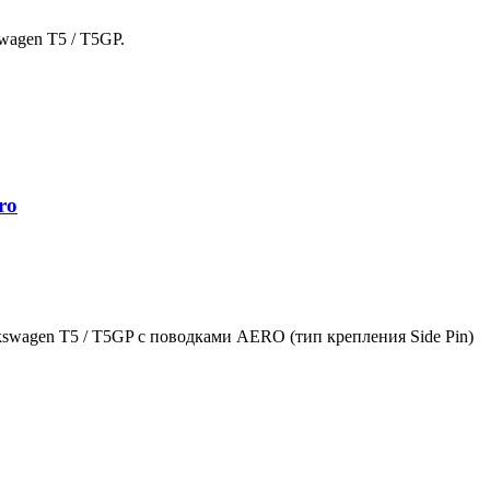
wagen T5 / T5GP.
ro
kswagen T5 / T5GP с поводками AERO (тип крепления Side Pin)