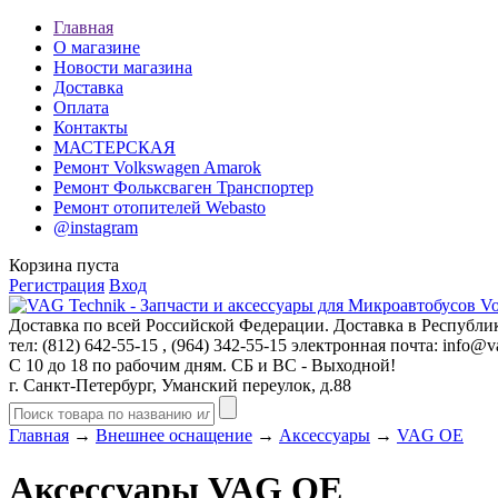
Главная
О магазине
Новости магазина
Доставка
Оплата
Контакты
МАСТЕРСКАЯ
Ремонт Volkswagen Amarok
Ремонт Фольксваген Транспортер
Ремонт отопителей Webasto
@instagram
Корзина пуста
Регистрация
Вход
Доставка по всей Российской Федерации. Доставка в Республик
тел: (812)
642-55-15
, (964)
342-55-15
электронная почта:
info@va
С 10 до 18 по рабочим дням. СБ и ВС - Выходной!
г. Санкт-Петербург, Уманский переулок, д.88
Главная
→
Внешнее оснащение
→
Аксессуары
→
VAG OE
Аксессуары VAG OE