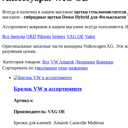
Всегда в наличии в нашем магазине
щетки стеклоочистителя
магазине -
гибридные щетки Denso Hybrid для Фольксваген
Ассортимент ковриков в нашем магазине всегда пополняется.
Все бренды
ORD
Pilenga
Seintex
VAG OE
Valeo
Оригинальные запасные части концерна Volkswagen AG. Эти же
разумным ценам.
Категория товаров:
Все
VW Amarok
Дворники
Коврики
Сортировать по
умолчанию
цене
названию
Брелок VW в ассортименте
Артикул:
Производитель: VAG OE
Брелки для ключей Amarok Caravelle Multivan