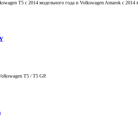
swagen T5 c 2014 модельного года и Volkswagen Amarok c 2014 
Y
olkswagen T5 / T5 GP.
a