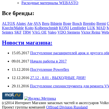
Расходные материалы WEBASTO
Все бренды:
ALTOX
Alutec
Ate
AVA
Beru
Bilstein
Boge
Bosch
Brembo
Bremi
C
Knecht/Mahle
Koito
Kolbenschmidt
KONI
Lemförder
LUK
MAD
Seintex
SKF
TRW
VAG OE
Valeo
VDO Siemens
Victor Reinz
Weba
Новости магазина:
15.05.2017
Поступление расширителей арок и другого обв
09.01.2017
Начало работы в 2017
13.12.2016
Поступление Powerflex
12.12.2016
27.12 - 8.01 - ВЫХОДНЫЕ ДНИ!
29.11.2016
Поступление специнструмента для ремонта 
(с)2014 Интернет Магазин запасных частей и аксессуаров Volk
Проект группы компаний
Offroad Division Russland