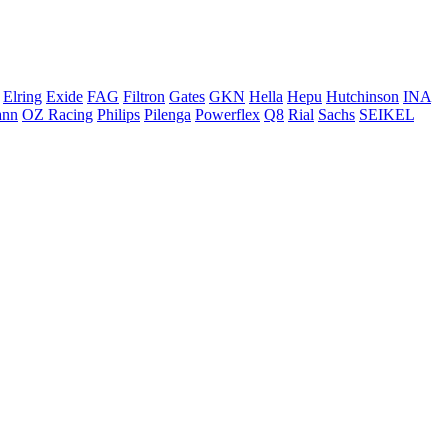
Elring
Exide
FAG
Filtron
Gates
GKN
Hella
Hepu
Hutchinson
INA
ann
OZ Racing
Philips
Pilenga
Powerflex
Q8
Rial
Sachs
SEIKEL