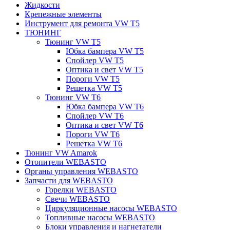
Жидкости
Крепежные элементы
Инструмент для ремонта VW T5
ТЮНИНГ
Тюнинг VW T5
Юбка бампера VW T5
Спойлер VW T5
Оптика и свет VW T5
Пороги VW T5
Решетка VW T5
Тюнинг VW T6
Юбка бампера VW T6
Спойлер VW T6
Оптика и свет VW T6
Пороги VW T6
Решетка VW T6
Тюнинг VW Amarok
Отопители WEBASTO
Органы управления WEBASTO
Запчасти для WEBASTO
Горелки WEBASTO
Свечи WEBASTO
Циркуляционные насосы WEBASTO
Топливные насосы WEBASTO
Блоки управления и нагнетатели