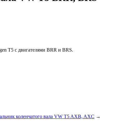
agen T5 с двигателями BRR и BRS.
сальник коленчатого вала VW T5 AXB, AXC
→