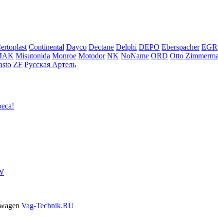
ertoplast
Continental
Dayco
Dectane
Delphi
DEPO
Eberspacher
EGR
MAK
Misutonida
Monroe
Motodor
NK
NoName
ORD
Otto Zimmerm
sto
ZF
Русская Артель
еса!
VW
swagen
Vag-Technik.RU