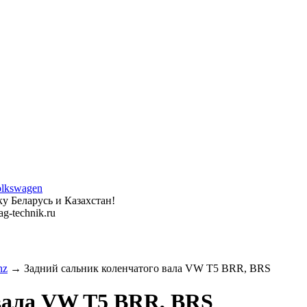
у Беларусь и Казахстан!
g-technik.ru
nz
→ Задний сальник коленчатого вала VW T5 BRR, BRS
 вала VW T5 BRR, BRS