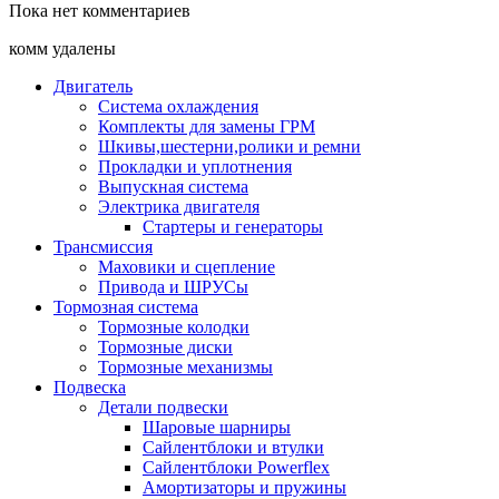
Пока нет комментариев
комм удалены
Двигатель
Система охлаждения
Комплекты для замены ГРМ
Шкивы,шестерни,ролики и ремни
Прокладки и уплотнения
Выпускная система
Электрика двигателя
Стартеры и генераторы
Трансмиссия
Маховики и сцепление
Привода и ШРУСы
Тормозная система
Тормозные колодки
Тормозные диски
Тормозные механизмы
Подвеска
Детали подвески
Шаровые шарниры
Сайлентблоки и втулки
Сайлентблоки Powerflex
Амортизаторы и пружины