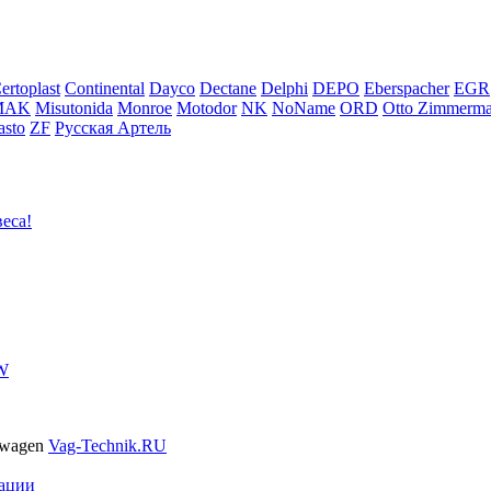
ertoplast
Continental
Dayco
Dectane
Delphi
DEPO
Eberspacher
EGR
MAK
Misutonida
Monroe
Motodor
NK
NoName
ORD
Otto Zimmerm
sto
ZF
Русская Артель
еса!
VW
swagen
Vag-Technik.RU
ации