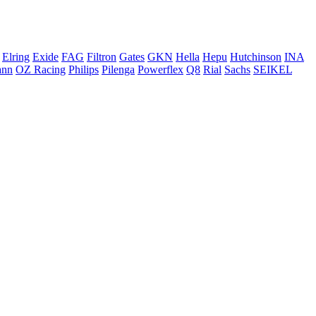
Elring
Exide
FAG
Filtron
Gates
GKN
Hella
Hepu
Hutchinson
INA
ann
OZ Racing
Philips
Pilenga
Powerflex
Q8
Rial
Sachs
SEIKEL