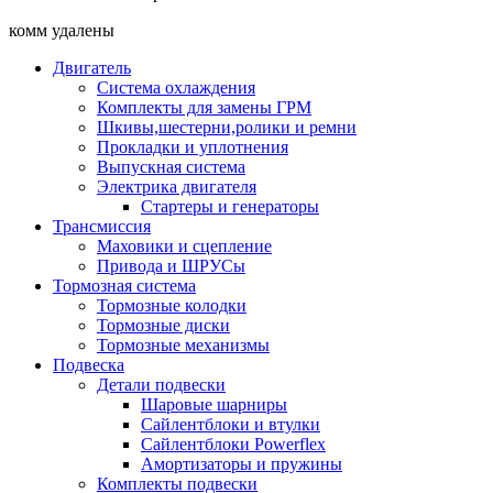
комм удалены
Двигатель
Система охлаждения
Комплекты для замены ГРМ
Шкивы,шестерни,ролики и ремни
Прокладки и уплотнения
Выпускная система
Электрика двигателя
Стартеры и генераторы
Трансмиссия
Маховики и сцепление
Привода и ШРУСы
Тормозная система
Тормозные колодки
Тормозные диски
Тормозные механизмы
Подвеска
Детали подвески
Шаровые шарниры
Сайлентблоки и втулки
Сайлентблоки Powerflex
Амортизаторы и пружины
Комплекты подвески