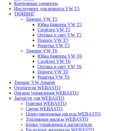
Крепежные элементы
Инструмент для ремонта VW T5
ТЮНИНГ
Тюнинг VW T5
Юбка бампера VW T5
Спойлер VW T5
Оптика и свет VW T5
Пороги VW T5
Решетка VW T5
Тюнинг VW T6
Юбка бампера VW T6
Спойлер VW T6
Оптика и свет VW T6
Пороги VW T6
Решетка VW T6
Тюнинг VW Amarok
Отопители WEBASTO
Органы управления WEBASTO
Запчасти для WEBASTO
Горелки WEBASTO
Свечи WEBASTO
Циркуляционные насосы WEBASTO
Топливные насосы WEBASTO
Блоки управления и нагнетатели
Расходные материалы WEBASTO