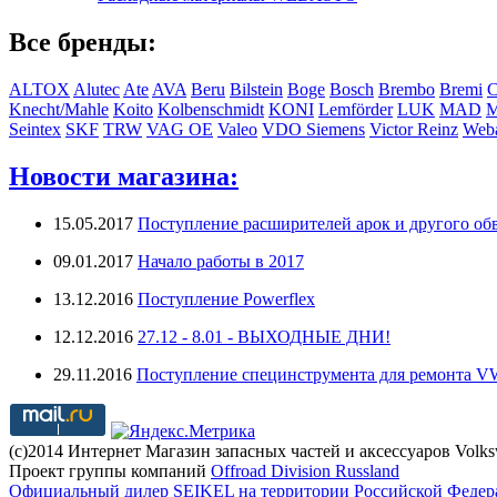
Все бренды:
ALTOX
Alutec
Ate
AVA
Beru
Bilstein
Boge
Bosch
Brembo
Bremi
C
Knecht/Mahle
Koito
Kolbenschmidt
KONI
Lemförder
LUK
MAD
Seintex
SKF
TRW
VAG OE
Valeo
VDO Siemens
Victor Reinz
Weba
Новости магазина:
15.05.2017
Поступление расширителей арок и другого обв
09.01.2017
Начало работы в 2017
13.12.2016
Поступление Powerflex
12.12.2016
27.12 - 8.01 - ВЫХОДНЫЕ ДНИ!
29.11.2016
Поступление специнструмента для ремонта 
(с)2014 Интернет Магазин запасных частей и аксессуаров Volk
Проект группы компаний
Offroad Division Russland
Официальный дилер SEIKEL на территории Российской Федер