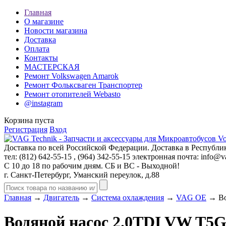
Главная
О магазине
Новости магазина
Доставка
Оплата
Контакты
МАСТЕРСКАЯ
Ремонт Volkswagen Amarok
Ремонт Фольксваген Транспортер
Ремонт отопителей Webasto
@instagram
Корзина пуста
Регистрация
Вход
Доставка по всей Российской Федерации. Доставка в Республик
тел: (812)
642-55-15
, (964)
342-55-15
электронная почта:
info@va
С 10 до 18 по рабочим дням. СБ и ВС - Выходной!
г. Санкт-Петербург, Уманский переулок, д.88
Главная
→
Двигатель
→
Система охлаждения
→
VAG OE
→ Во
Водяной насос 2.0TDI VW T5