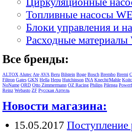
Циркуляционные на
Топливные насосы 
Блоки управления и на
Расходные материал
Все бренды:
ALTOX
Alutec
Ate
AVA
Beru
Bilstein
Boge
Bosch
Brembo
Bremi
C
Filtron
Gates
GKN
Hella
Hepu
Hutchinson
INA
Knecht/Mahle
Koit
NoName
ORD
Otto Zimmermann
OZ Racing
Philips
Pilenga
Powerf
Reinz
Webasto
ZF
Русская Артель
Новости магазина:
15.05.2017
Поступление 