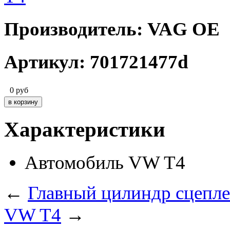
Производитель: VAG OE
Артикул: 701721477d
0
руб
Характеристики
Автомобиль
VW T4
←
Главный цилиндр сцепле
VW T4
→