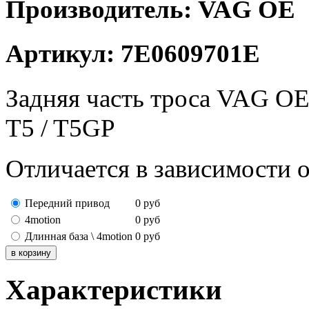
Производитель: VAG OE
Артикул: 7E0609701E
Задняя часть троса VAG OE
T5 / T5GP
Отличается в зависимости 
Передний привод
0
руб
4motion
0
руб
Длинная база \ 4motion
0
руб
Характеристики