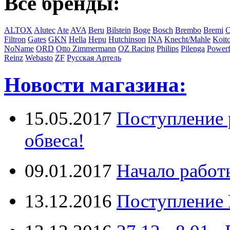
Все бренды:
ALTOX
Alutec
Ate
AVA
Beru
Bilstein
Boge
Bosch
Brembo
Bremi
C
Filtron
Gates
GKN
Hella
Hepu
Hutchinson
INA
Knecht/Mahle
Koit
NoName
ORD
Otto Zimmermann
OZ Racing
Philips
Pilenga
Powerf
Reinz
Webasto
ZF
Русская Артель
Новости магазина:
15.05.2017
Поступление 
обвеса!
09.01.2017
Начало работ
13.12.2016
Поступление 