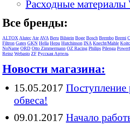
Расходные материал
Все бренды:
ALTOX
Alutec
Ate
AVA
Beru
Bilstein
Boge
Bosch
Brembo
Bremi
C
Filtron
Gates
GKN
Hella
Hepu
Hutchinson
INA
Knecht/Mahle
Koit
NoName
ORD
Otto Zimmermann
OZ Racing
Philips
Pilenga
Powerf
Reinz
Webasto
ZF
Русская Артель
Новости магазина:
15.05.2017
Поступление 
обвеса!
09.01.2017
Начало работ