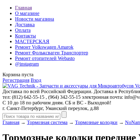
Главная
О магазине
Новости магазина
Доставка
Оплата
Контакты
МАСТЕРСКАЯ
Ремонт Volkswagen Amarok
Ремонт Фольксваген Транспортер
Ремонт отопителей Webasto
@instagram
Корзина пуста
Регистрация
Вход
Доставка по всей Российской Федерации. Доставка в Республик
тел: (812)
642-55-15
, (964)
342-55-15
электронная почта:
info@va
С 10 до 18 по рабочим дням. СБ и ВС - Выходной!
г. Санкт-Петербург, Уманский переулок, д.88
Главная
→
Тормозная система
→
Тормозные колодки
→
NoNa
Тормозные колодки передние