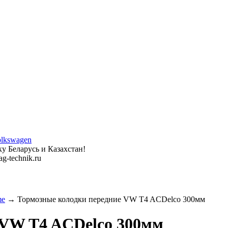
у Беларусь и Казахстан!
g-technik.ru
me
→ Тормозные колодки передние VW T4 ACDelco 300мм
 VW T4 ACDelco 300мм