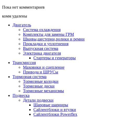
Пока нет комментариев
комм удалены
Двигатель
Система охлаждения
Комплекты для замены ГРМ
Шкивы,шестерни,ролики и ремни
Прокладки и уплотнения
Выпускная система
Электрика двигателя
Стартеры и генераторы
Трансмиссия
Маховики и сцепление
Привода и ШРУСы
Тормозная система
Тормозные колодки
Тормозные диски
Тормозные механизмы
Подвеска
Детали подвески
Шаровые шарниры
Сайлентблоки и втулки
Сайлентблоки Powerflex