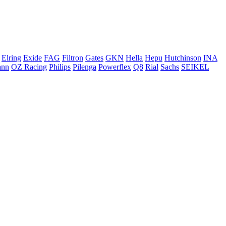
Elring
Exide
FAG
Filtron
Gates
GKN
Hella
Hepu
Hutchinson
INA
ann
OZ Racing
Philips
Pilenga
Powerflex
Q8
Rial
Sachs
SEIKEL