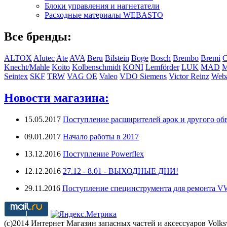
Блоки управления и нагнетатели
Расходные материалы WEBASTO
Все бренды:
ALTOX
Alutec
Ate
AVA
Beru
Bilstein
Boge
Bosch
Brembo
Bremi
C
Knecht/Mahle
Koito
Kolbenschmidt
KONI
Lemförder
LUK
MAD
Seintex
SKF
TRW
VAG OE
Valeo
VDO Siemens
Victor Reinz
Weba
Новости магазина:
15.05.2017
Поступление расширителей арок и другого обв
09.01.2017
Начало работы в 2017
13.12.2016
Поступление Powerflex
12.12.2016
27.12 - 8.01 - ВЫХОДНЫЕ ДНИ!
29.11.2016
Поступление специнструмента для ремонта 
(с)2014 Интернет Магазин запасных частей и аксессуаров Volk