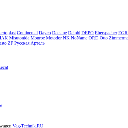
ertoplast
Continental
Dayco
Dectane
Delphi
DEPO
Eberspacher
EGR
MAK
Misutonida
Monroe
Motodor
NK
NoName
ORD
Otto Zimmerm
sto
ZF
Русская Артель
еса!
VW
swagen
Vag-Technik.RU