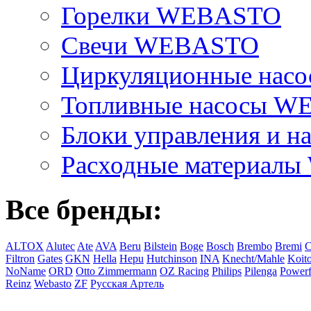
Горелки WEBASTO
Свечи WEBASTO
Циркуляционные на
Топливные насосы 
Блоки управления и на
Расходные материал
Все бренды:
ALTOX
Alutec
Ate
AVA
Beru
Bilstein
Boge
Bosch
Brembo
Bremi
C
Filtron
Gates
GKN
Hella
Hepu
Hutchinson
INA
Knecht/Mahle
Koit
NoName
ORD
Otto Zimmermann
OZ Racing
Philips
Pilenga
Powerf
Reinz
Webasto
ZF
Русская Артель