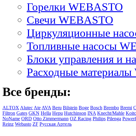
Горелки WEBASTO
Свечи WEBASTO
Циркуляционные на
Топливные насосы 
Блоки управления и на
Расходные материал
Все бренды:
ALTOX
Alutec
Ate
AVA
Beru
Bilstein
Boge
Bosch
Brembo
Bremi
C
Filtron
Gates
GKN
Hella
Hepu
Hutchinson
INA
Knecht/Mahle
Koit
NoName
ORD
Otto Zimmermann
OZ Racing
Philips
Pilenga
Powerf
Reinz
Webasto
ZF
Русская Артель