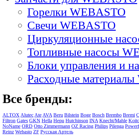
Горелки WEBASTO
Свечи WEBASTO
Циркуляционные на
Топливные насосы 
Блоки управления и на
Расходные материал
Все бренды:
ALTOX
Alutec
Ate
AVA
Beru
Bilstein
Boge
Bosch
Brembo
Bremi
C
Filtron
Gates
GKN
Hella
Hepu
Hutchinson
INA
Knecht/Mahle
Koit
NoName
ORD
Otto Zimmermann
OZ Racing
Philips
Pilenga
Powerf
Reinz
Webasto
ZF
Русская Артель