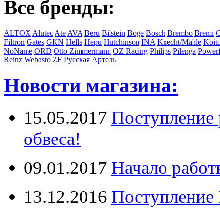
Все бренды:
ALTOX
Alutec
Ate
AVA
Beru
Bilstein
Boge
Bosch
Brembo
Bremi
C
Filtron
Gates
GKN
Hella
Hepu
Hutchinson
INA
Knecht/Mahle
Koit
NoName
ORD
Otto Zimmermann
OZ Racing
Philips
Pilenga
Powerf
Reinz
Webasto
ZF
Русская Артель
Новости магазина:
15.05.2017
Поступление 
обвеса!
09.01.2017
Начало работ
13.12.2016
Поступление 