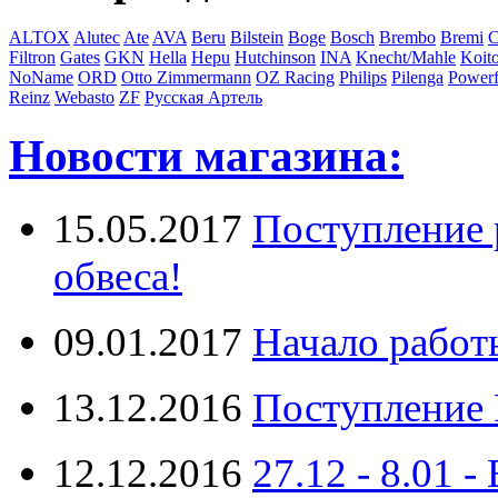
ALTOX
Alutec
Ate
AVA
Beru
Bilstein
Boge
Bosch
Brembo
Bremi
C
Filtron
Gates
GKN
Hella
Hepu
Hutchinson
INA
Knecht/Mahle
Koit
NoName
ORD
Otto Zimmermann
OZ Racing
Philips
Pilenga
Powerf
Reinz
Webasto
ZF
Русская Артель
Новости магазина:
15.05.2017
Поступление 
обвеса!
09.01.2017
Начало работ
13.12.2016
Поступление 
12.12.2016
27.12 - 8.0