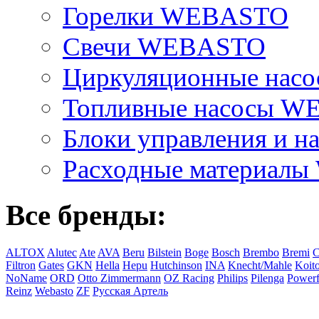
Горелки WEBASTO
Свечи WEBASTO
Циркуляционные на
Топливные насосы 
Блоки управления и на
Расходные материал
Все бренды:
ALTOX
Alutec
Ate
AVA
Beru
Bilstein
Boge
Bosch
Brembo
Bremi
C
Filtron
Gates
GKN
Hella
Hepu
Hutchinson
INA
Knecht/Mahle
Koit
NoName
ORD
Otto Zimmermann
OZ Racing
Philips
Pilenga
Powerf
Reinz
Webasto
ZF
Русская Артель