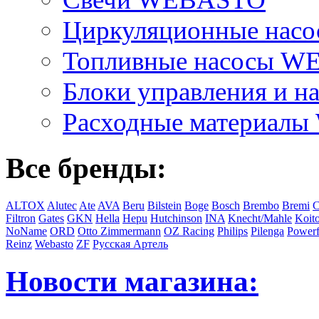
Циркуляционные на
Топливные насосы 
Блоки управления и на
Расходные материал
Все бренды:
ALTOX
Alutec
Ate
AVA
Beru
Bilstein
Boge
Bosch
Brembo
Bremi
C
Filtron
Gates
GKN
Hella
Hepu
Hutchinson
INA
Knecht/Mahle
Koit
NoName
ORD
Otto Zimmermann
OZ Racing
Philips
Pilenga
Powerf
Reinz
Webasto
ZF
Русская Артель
Новости магазина: