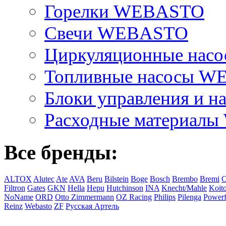
Горелки WEBASTO
Свечи WEBASTO
Циркуляционные на
Топливные насосы 
Блоки управления и на
Расходные материал
Все бренды:
ALTOX
Alutec
Ate
AVA
Beru
Bilstein
Boge
Bosch
Brembo
Bremi
C
Filtron
Gates
GKN
Hella
Hepu
Hutchinson
INA
Knecht/Mahle
Koit
NoName
ORD
Otto Zimmermann
OZ Racing
Philips
Pilenga
Powerf
Reinz
Webasto
ZF
Русская Артель