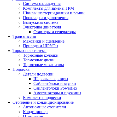
Система охлаждения
Комплекты для замены ГРМ
Шкивы,шестерни,ролики и ремни
Прокладки и уплотнения
Выпускная система
Электрика двигателя
Стартеры и генераторы
Трансмиссия
Маховики и сцепление
Привода и ШРУСы
Тормозная система
Тормозные колодки
Тормозные диски
Тормозные механизмы
Подвеска
Детали подвески
Шаровые шарниры
Сайлентблоки и втулки
Сайлентблоки Powerflex
Амортизаторы и пружины
Комплекты подвески
Отопление и кондиционирование
Автономные отопители
Кондиционер
Отопление