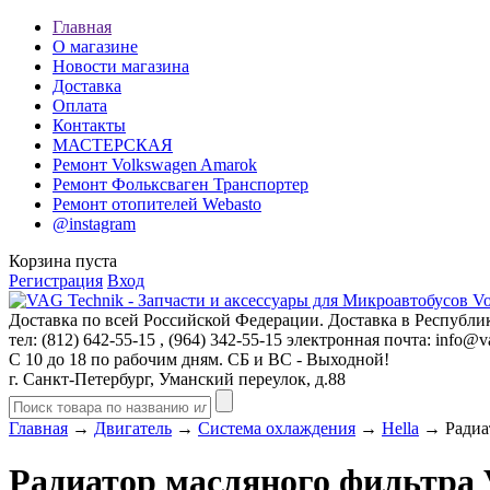
Главная
О магазине
Новости магазина
Доставка
Оплата
Контакты
МАСТЕРСКАЯ
Ремонт Volkswagen Amarok
Ремонт Фольксваген Транспортер
Ремонт отопителей Webasto
@instagram
Корзина пуста
Регистрация
Вход
Доставка по всей Российской Федерации. Доставка в Республик
тел: (812)
642-55-15
, (964)
342-55-15
электронная почта:
info@va
С 10 до 18 по рабочим дням. СБ и ВС - Выходной!
г. Санкт-Петербург, Уманский переулок, д.88
Главная
→
Двигатель
→
Система охлаждения
→
Hella
→ Радиат
Радиатор масляного фильтра