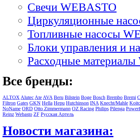
Свечи WEBASTO
Циркуляционные на
Топливные насосы 
Блоки управления и на
Расходные материал
Все бренды:
ALTOX
Alutec
Ate
AVA
Beru
Bilstein
Boge
Bosch
Brembo
Bremi
C
Filtron
Gates
GKN
Hella
Hepu
Hutchinson
INA
Knecht/Mahle
Koit
NoName
ORD
Otto Zimmermann
OZ Racing
Philips
Pilenga
Powerf
Reinz
Webasto
ZF
Русская Артель
Новости магазина: