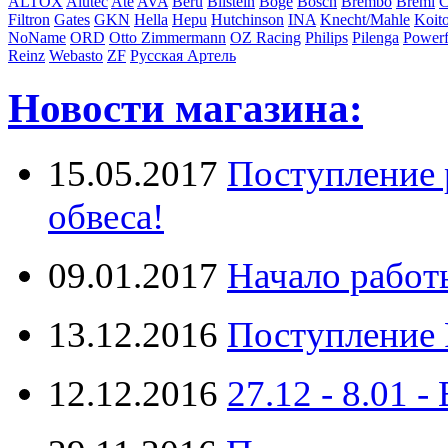
ALTOX
Alutec
Ate
AVA
Beru
Bilstein
Boge
Bosch
Brembo
Bremi
C
Filtron
Gates
GKN
Hella
Hepu
Hutchinson
INA
Knecht/Mahle
Koit
NoName
ORD
Otto Zimmermann
OZ Racing
Philips
Pilenga
Powerf
Reinz
Webasto
ZF
Русская Артель
Новости магазина:
15.05.2017
Поступление 
обвеса!
09.01.2017
Начало работ
13.12.2016
Поступление 
12.12.2016
27.12 - 8.0