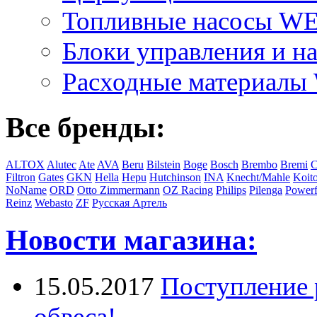
Топливные насосы 
Блоки управления и на
Расходные материал
Все бренды:
ALTOX
Alutec
Ate
AVA
Beru
Bilstein
Boge
Bosch
Brembo
Bremi
C
Filtron
Gates
GKN
Hella
Hepu
Hutchinson
INA
Knecht/Mahle
Koit
NoName
ORD
Otto Zimmermann
OZ Racing
Philips
Pilenga
Powerf
Reinz
Webasto
ZF
Русская Артель
Новости магазина:
15.05.2017
Поступление 
обвеса!