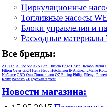
Циркуляционные на
Топливные насосы 
Блоки управления и на
Расходные материал
Все бренды:
ALTOX
Alutec
Ate
AVA
Beru
Bilstein
Boge
Bosch
Brembo
Bremi
C
Filtron
Gates
GKN
Hella
Hepu
Hutchinson
INA
Knecht/Mahle
Koit
NoName
ORD
Otto Zimmermann
OZ Racing
Philips
Pilenga
Powerf
Reinz
Webasto
ZF
Русская Артель
Новости магазина: