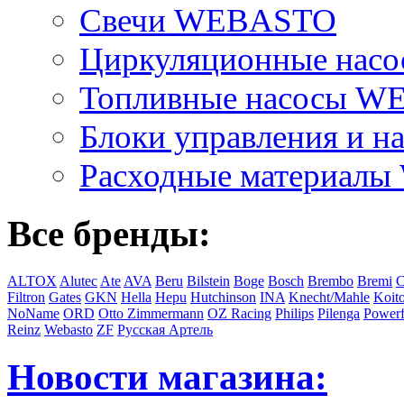
Свечи WEBASTO
Циркуляционные на
Топливные насосы 
Блоки управления и на
Расходные материал
Все бренды:
ALTOX
Alutec
Ate
AVA
Beru
Bilstein
Boge
Bosch
Brembo
Bremi
C
Filtron
Gates
GKN
Hella
Hepu
Hutchinson
INA
Knecht/Mahle
Koit
NoName
ORD
Otto Zimmermann
OZ Racing
Philips
Pilenga
Powerf
Reinz
Webasto
ZF
Русская Артель
Новости магазина: