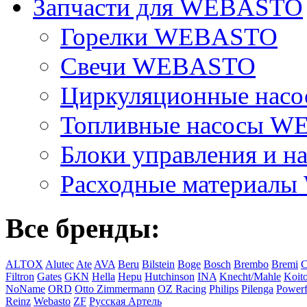
Запчасти для WEBASTO
Горелки WEBASTO
Свечи WEBASTO
Циркуляционные на
Топливные насосы 
Блоки управления и на
Расходные материал
Все бренды:
ALTOX
Alutec
Ate
AVA
Beru
Bilstein
Boge
Bosch
Brembo
Bremi
C
Filtron
Gates
GKN
Hella
Hepu
Hutchinson
INA
Knecht/Mahle
Koit
NoName
ORD
Otto Zimmermann
OZ Racing
Philips
Pilenga
Powerf
Reinz
Webasto
ZF
Русская Артель