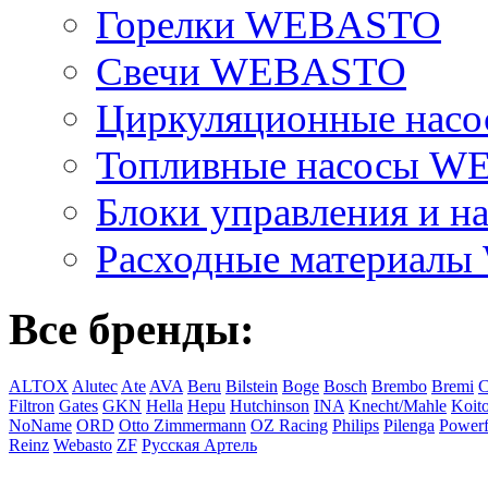
Горелки WEBASTO
Свечи WEBASTO
Циркуляционные на
Топливные насосы 
Блоки управления и на
Расходные материал
Все бренды:
ALTOX
Alutec
Ate
AVA
Beru
Bilstein
Boge
Bosch
Brembo
Bremi
C
Filtron
Gates
GKN
Hella
Hepu
Hutchinson
INA
Knecht/Mahle
Koit
NoName
ORD
Otto Zimmermann
OZ Racing
Philips
Pilenga
Powerf
Reinz
Webasto
ZF
Русская Артель