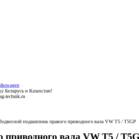
у Беларусь и Казахстан!
g-technik.ru
одвесной подшипник правого приводного вала VW T5 / T5GP
 приводного вала VW T5 / T5