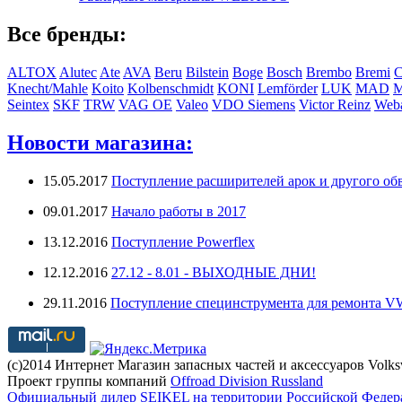
Все бренды:
ALTOX
Alutec
Ate
AVA
Beru
Bilstein
Boge
Bosch
Brembo
Bremi
C
Knecht/Mahle
Koito
Kolbenschmidt
KONI
Lemförder
LUK
MAD
Seintex
SKF
TRW
VAG OE
Valeo
VDO Siemens
Victor Reinz
Weba
Новости магазина:
15.05.2017
Поступление расширителей арок и другого обв
09.01.2017
Начало работы в 2017
13.12.2016
Поступление Powerflex
12.12.2016
27.12 - 8.01 - ВЫХОДНЫЕ ДНИ!
29.11.2016
Поступление специнструмента для ремонта 
(с)2014 Интернет Магазин запасных частей и аксессуаров Volk
Проект группы компаний
Offroad Division Russland
Официальный дилер SEIKEL на территории Российской Федер