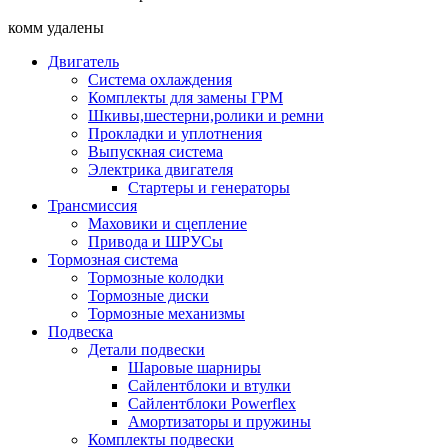
комм удалены
Двигатель
Система охлаждения
Комплекты для замены ГРМ
Шкивы,шестерни,ролики и ремни
Прокладки и уплотнения
Выпускная система
Электрика двигателя
Стартеры и генераторы
Трансмиссия
Маховики и сцепление
Привода и ШРУСы
Тормозная система
Тормозные колодки
Тормозные диски
Тормозные механизмы
Подвеска
Детали подвески
Шаровые шарниры
Сайлентблоки и втулки
Сайлентблоки Powerflex
Амортизаторы и пружины
Комплекты подвески