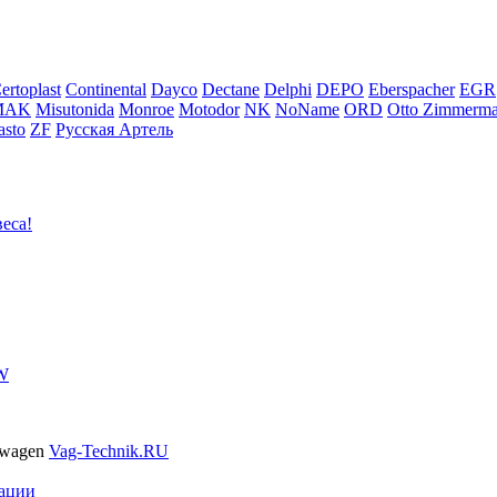
ertoplast
Continental
Dayco
Dectane
Delphi
DEPO
Eberspacher
EGR
MAK
Misutonida
Monroe
Motodor
NK
NoName
ORD
Otto Zimmerm
sto
ZF
Русская Артель
еса!
VW
swagen
Vag-Technik.RU
ации