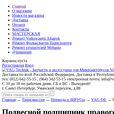
Главная
О магазине
Новости магазина
Доставка
Оплата
Контакты
МАСТЕРСКАЯ
Ремонт Volkswagen Amarok
Ремонт Фольксваген Транспортер
Ремонт отопителей Webasto
@instagram
Корзина пуста
Регистрация
Вход
Доставка по всей Российской Федерации. Доставка в Республик
тел: (812)
642-55-15
, (964)
342-55-15
электронная почта:
info@va
С 10 до 18 по рабочим дням. СБ и ВС - Выходной!
г. Санкт-Петербург, Уманский переулок, д.88
Главная
→
Трансмиссия
→
Привода и ШРУСы
→
VAG OE
→ П
Подвесной подшипник правого