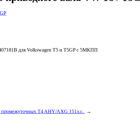
407181B для Volkswagen T5 и T5GP с 5МКПП
в промежуточных T4 AHY/AXG 151л.с.
→