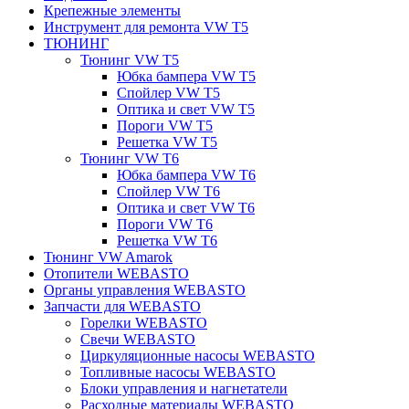
Крепежные элементы
Инструмент для ремонта VW T5
ТЮНИНГ
Тюнинг VW T5
Юбка бампера VW T5
Спойлер VW T5
Оптика и свет VW T5
Пороги VW T5
Решетка VW T5
Тюнинг VW T6
Юбка бампера VW T6
Спойлер VW T6
Оптика и свет VW T6
Пороги VW T6
Решетка VW T6
Тюнинг VW Amarok
Отопители WEBASTO
Органы управления WEBASTO
Запчасти для WEBASTO
Горелки WEBASTO
Свечи WEBASTO
Циркуляционные насосы WEBASTO
Топливные насосы WEBASTO
Блоки управления и нагнетатели
Расходные материалы WEBASTO