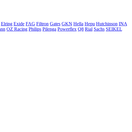
Elring
Exide
FAG
Filtron
Gates
GKN
Hella
Hepu
Hutchinson
INA
ann
OZ Racing
Philips
Pilenga
Powerflex
Q8
Rial
Sachs
SEIKEL