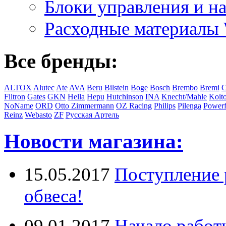
Блоки управления и на
Расходные материал
Все бренды:
ALTOX
Alutec
Ate
AVA
Beru
Bilstein
Boge
Bosch
Brembo
Bremi
C
Filtron
Gates
GKN
Hella
Hepu
Hutchinson
INA
Knecht/Mahle
Koit
NoName
ORD
Otto Zimmermann
OZ Racing
Philips
Pilenga
Powerf
Reinz
Webasto
ZF
Русская Артель
Новости магазина:
15.05.2017
Поступление 
обвеса!
09.01.2017
Начало работ