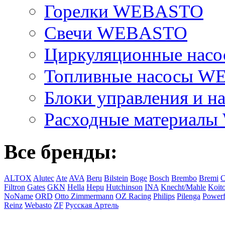
Горелки WEBASTO
Свечи WEBASTO
Циркуляционные на
Топливные насосы 
Блоки управления и на
Расходные материал
Все бренды:
ALTOX
Alutec
Ate
AVA
Beru
Bilstein
Boge
Bosch
Brembo
Bremi
C
Filtron
Gates
GKN
Hella
Hepu
Hutchinson
INA
Knecht/Mahle
Koit
NoName
ORD
Otto Zimmermann
OZ Racing
Philips
Pilenga
Powerf
Reinz
Webasto
ZF
Русская Артель