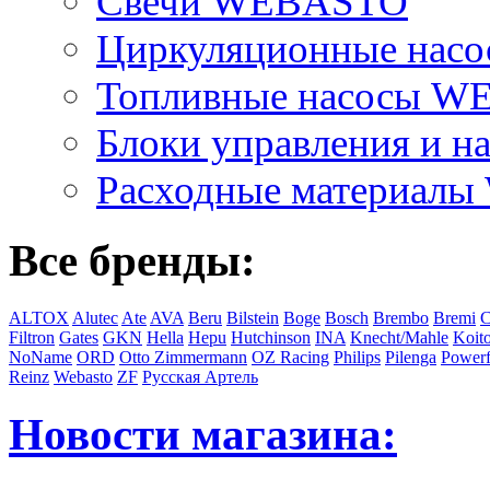
Свечи WEBASTO
Циркуляционные на
Топливные насосы 
Блоки управления и на
Расходные материал
Все бренды:
ALTOX
Alutec
Ate
AVA
Beru
Bilstein
Boge
Bosch
Brembo
Bremi
C
Filtron
Gates
GKN
Hella
Hepu
Hutchinson
INA
Knecht/Mahle
Koit
NoName
ORD
Otto Zimmermann
OZ Racing
Philips
Pilenga
Powerf
Reinz
Webasto
ZF
Русская Артель
Новости магазина: