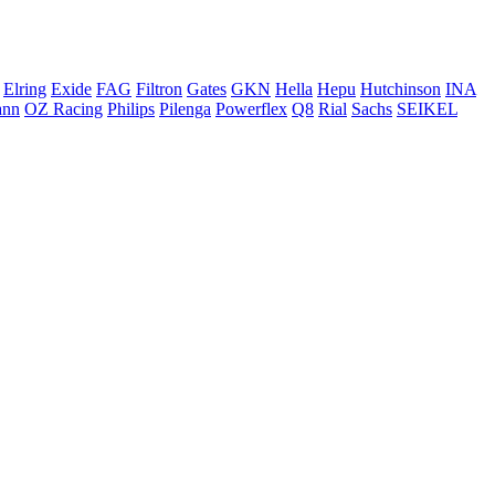
Elring
Exide
FAG
Filtron
Gates
GKN
Hella
Hepu
Hutchinson
INA
ann
OZ Racing
Philips
Pilenga
Powerflex
Q8
Rial
Sachs
SEIKEL