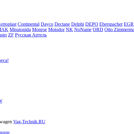
ertoplast
Continental
Dayco
Dectane
Delphi
DEPO
Eberspacher
EGR
MAK
Misutonida
Monroe
Motodor
NK
NoName
ORD
Otto Zimmerm
sto
ZF
Русская Артель
еса!
VW
swagen
Vag-Technik.RU
ации