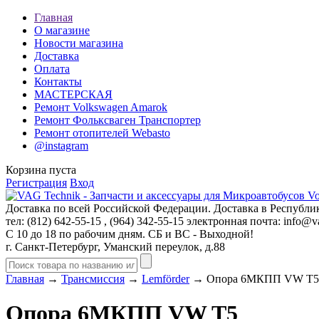
Главная
О магазине
Новости магазина
Доставка
Оплата
Контакты
МАСТЕРСКАЯ
Ремонт Volkswagen Amarok
Ремонт Фольксваген Транспортер
Ремонт отопителей Webasto
@instagram
Корзина пуста
Регистрация
Вход
Доставка по всей Российской Федерации. Доставка в Республик
тел: (812)
642-55-15
, (964)
342-55-15
электронная почта:
info@va
С 10 до 18 по рабочим дням. СБ и ВС - Выходной!
г. Санкт-Петербург, Уманский переулок, д.88
Главная
→
Трансмиссия
→
Lemförder
→ Опора 6МКПП VW T5
Опора 6МКПП VW T5