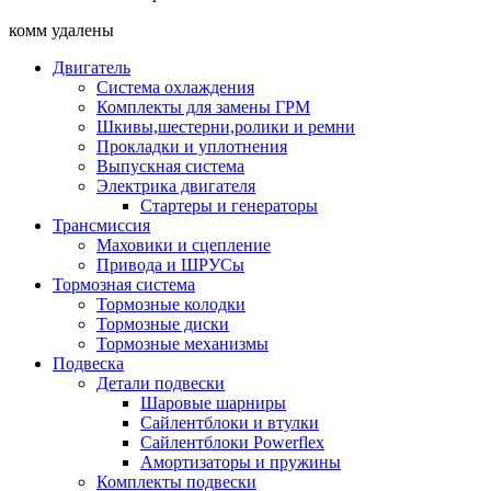
комм удалены
Двигатель
Система охлаждения
Комплекты для замены ГРМ
Шкивы,шестерни,ролики и ремни
Прокладки и уплотнения
Выпускная система
Электрика двигателя
Стартеры и генераторы
Трансмиссия
Маховики и сцепление
Привода и ШРУСы
Тормозная система
Тормозные колодки
Тормозные диски
Тормозные механизмы
Подвеска
Детали подвески
Шаровые шарниры
Сайлентблоки и втулки
Сайлентблоки Powerflex
Амортизаторы и пружины
Комплекты подвески