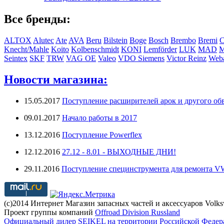
Все бренды:
ALTOX
Alutec
Ate
AVA
Beru
Bilstein
Boge
Bosch
Brembo
Bremi
C
Knecht/Mahle
Koito
Kolbenschmidt
KONI
Lemförder
LUK
MAD
Seintex
SKF
TRW
VAG OE
Valeo
VDO Siemens
Victor Reinz
Weba
Новости магазина:
15.05.2017
Поступление расширителей арок и другого обв
09.01.2017
Начало работы в 2017
13.12.2016
Поступление Powerflex
12.12.2016
27.12 - 8.01 - ВЫХОДНЫЕ ДНИ!
29.11.2016
Поступление специнструмента для ремонта 
(с)2014 Интернет Магазин запасных частей и аксессуаров Volk
Проект группы компаний
Offroad Division Russland
Официальный дилер SEIKEL на территории Российской Федер