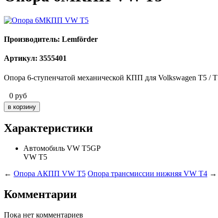
Производитель: Lemförder
Артикул: 3555401
Опора 6-ступенчатой механической КПП для Volkswagen T5 / 
0
руб
Характеристики
Автомобиль
VW T5GP
VW T5
←
Опора АКПП VW T5
Опора трансмиссии нижняя VW T4
→
Комментарии
Пока нет комментариев