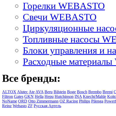
Горелки WEBASTO
Свечи WEBASTO
Циркуляционные на
Топливные насосы 
Блоки управления и на
Расходные материал
Все бренды:
ALTOX
Alutec
Ate
AVA
Beru
Bilstein
Boge
Bosch
Brembo
Bremi
C
Filtron
Gates
GKN
Hella
Hepu
Hutchinson
INA
Knecht/Mahle
Koit
NoName
ORD
Otto Zimmermann
OZ Racing
Philips
Pilenga
Powerf
Reinz
Webasto
ZF
Русская Артель