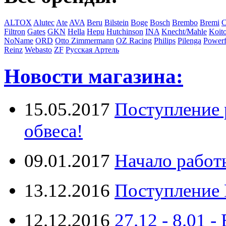
ALTOX
Alutec
Ate
AVA
Beru
Bilstein
Boge
Bosch
Brembo
Bremi
C
Filtron
Gates
GKN
Hella
Hepu
Hutchinson
INA
Knecht/Mahle
Koit
NoName
ORD
Otto Zimmermann
OZ Racing
Philips
Pilenga
Powerf
Reinz
Webasto
ZF
Русская Артель
Новости магазина:
15.05.2017
Поступление 
обвеса!
09.01.2017
Начало работ
13.12.2016
Поступление 
12.12.2016
27.12 - 8.0