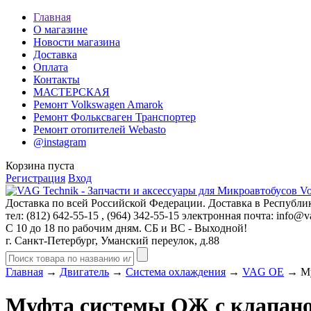
Главная
О магазине
Новости магазина
Доставка
Оплата
Контакты
МАСТЕРСКАЯ
Ремонт Volkswagen Amarok
Ремонт Фольксваген Транспортер
Ремонт отопителей Webasto
@instagram
Корзина пуста
Регистрация
Вход
Доставка по всей Российской Федерации. Доставка в Республик
тел: (812)
642-55-15
, (964)
342-55-15
электронная почта:
info@va
С 10 до 18 по рабочим дням. СБ и ВС - Выходной!
г. Санкт-Петербург, Уманский переулок, д.88
Главная
→
Двигатель
→
Система охлаждения
→
VAG OE
→ Му
Муфта системы ОЖ с клапан