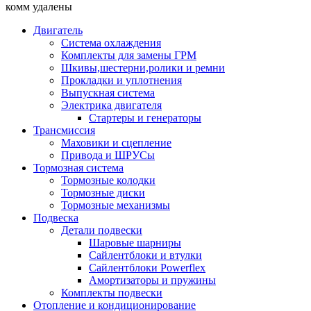
комм удалены
Двигатель
Система охлаждения
Комплекты для замены ГРМ
Шкивы,шестерни,ролики и ремни
Прокладки и уплотнения
Выпускная система
Электрика двигателя
Стартеры и генераторы
Трансмиссия
Маховики и сцепление
Привода и ШРУСы
Тормозная система
Тормозные колодки
Тормозные диски
Тормозные механизмы
Подвеска
Детали подвески
Шаровые шарниры
Сайлентблоки и втулки
Сайлентблоки Powerflex
Амортизаторы и пружины
Комплекты подвески
Отопление и кондиционирование