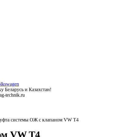
у Беларусь и Казахстан!
g-technik.ru
фта системы ОЖ с клапаном VW T4
ом VW T4