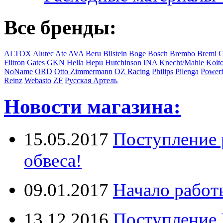
Все бренды:
ALTOX
Alutec
Ate
AVA
Beru
Bilstein
Boge
Bosch
Brembo
Bremi
C
Filtron
Gates
GKN
Hella
Hepu
Hutchinson
INA
Knecht/Mahle
Koit
NoName
ORD
Otto Zimmermann
OZ Racing
Philips
Pilenga
Powerf
Reinz
Webasto
ZF
Русская Артель
Новости магазина:
15.05.2017
Поступление 
обвеса!
09.01.2017
Начало работ
13.12.2016
Поступление 