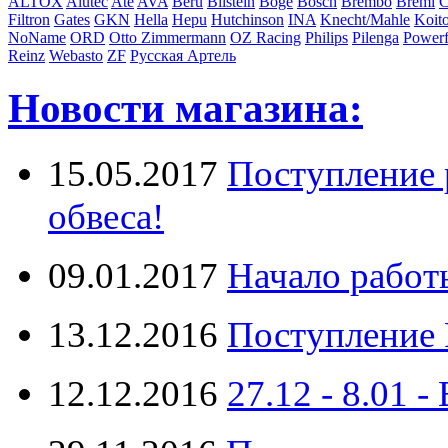
ALTOX
Alutec
Ate
AVA
Beru
Bilstein
Boge
Bosch
Brembo
Bremi
C
Filtron
Gates
GKN
Hella
Hepu
Hutchinson
INA
Knecht/Mahle
Koit
NoName
ORD
Otto Zimmermann
OZ Racing
Philips
Pilenga
Powerf
Reinz
Webasto
ZF
Русская Артель
Новости магазина:
15.05.2017
Поступление 
обвеса!
09.01.2017
Начало работ
13.12.2016
Поступление 
12.12.2016
27.12 - 8.0