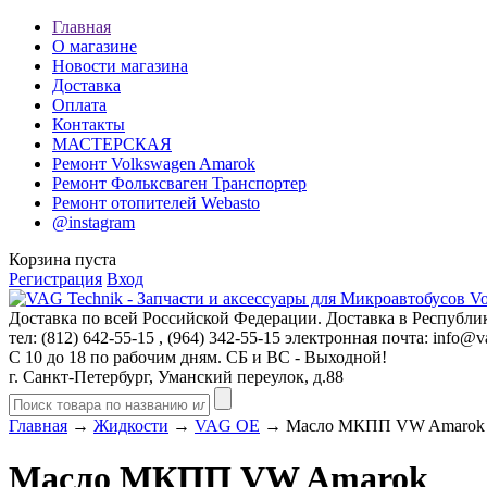
Главная
О магазине
Новости магазина
Доставка
Оплата
Контакты
МАСТЕРСКАЯ
Ремонт Volkswagen Amarok
Ремонт Фольксваген Транспортер
Ремонт отопителей Webasto
@instagram
Корзина пуста
Регистрация
Вход
Доставка по всей Российской Федерации. Доставка в Республик
тел: (812)
642-55-15
, (964)
342-55-15
электронная почта:
info@va
С 10 до 18 по рабочим дням. СБ и ВС - Выходной!
г. Санкт-Петербург, Уманский переулок, д.88
Главная
→
Жидкости
→
VAG OE
→ Масло МКПП VW Amarok
Масло МКПП VW Amarok