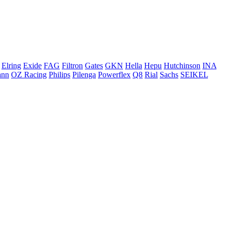
Elring
Exide
FAG
Filtron
Gates
GKN
Hella
Hepu
Hutchinson
INA
ann
OZ Racing
Philips
Pilenga
Powerflex
Q8
Rial
Sachs
SEIKEL