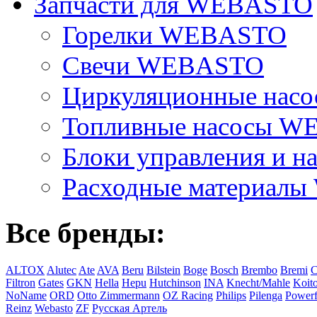
Запчасти для WEBASTO
Горелки WEBASTO
Свечи WEBASTO
Циркуляционные на
Топливные насосы 
Блоки управления и на
Расходные материал
Все бренды:
ALTOX
Alutec
Ate
AVA
Beru
Bilstein
Boge
Bosch
Brembo
Bremi
C
Filtron
Gates
GKN
Hella
Hepu
Hutchinson
INA
Knecht/Mahle
Koit
NoName
ORD
Otto Zimmermann
OZ Racing
Philips
Pilenga
Powerf
Reinz
Webasto
ZF
Русская Артель