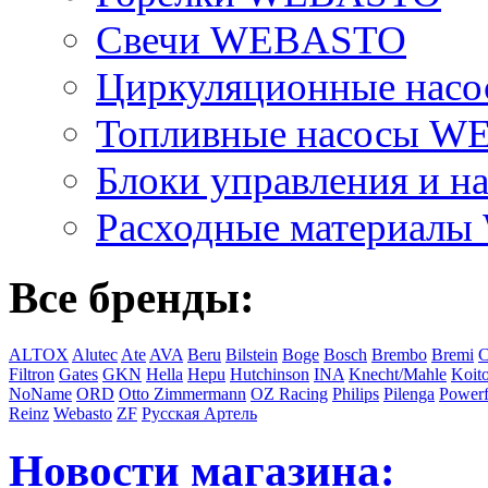
Свечи WEBASTO
Циркуляционные на
Топливные насосы 
Блоки управления и на
Расходные материал
Все бренды:
ALTOX
Alutec
Ate
AVA
Beru
Bilstein
Boge
Bosch
Brembo
Bremi
C
Filtron
Gates
GKN
Hella
Hepu
Hutchinson
INA
Knecht/Mahle
Koit
NoName
ORD
Otto Zimmermann
OZ Racing
Philips
Pilenga
Powerf
Reinz
Webasto
ZF
Русская Артель
Новости магазина: