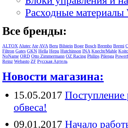
Блоки управления и на
Расходные материал
Все бренды:
ALTOX
Alutec
Ate
AVA
Beru
Bilstein
Boge
Bosch
Brembo
Bremi
C
Filtron
Gates
GKN
Hella
Hepu
Hutchinson
INA
Knecht/Mahle
Koit
NoName
ORD
Otto Zimmermann
OZ Racing
Philips
Pilenga
Powerf
Reinz
Webasto
ZF
Русская Артель
Новости магазина:
15.05.2017
Поступление 
обвеса!
09.01.2017
Начало работ